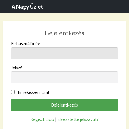
A Nagy Üzlet
Bejelentkezés
Felhasználónév
Jelszó
Emlékezzen rám!
Regisztráció
|
Elvesztette jelszavát?