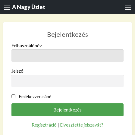
A Nagy Üzlet
Bejelentkezés
Felhasználónév
Jelszó
Emlékezzen rám!
Regisztráció
|
Elvesztette jelszavát?