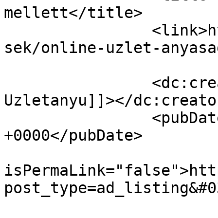
mellett</title>

		<link>https://nagyuzlet.hu/hirdete
sek/online-uzlet-anyasa
		<dc:creator><![CDATA[Online 
Uzletanyu]]></dc:creator
		<pubDate>Wed, 10 May 2017 12:44:33 
+0000</pubDate>

				<gu
isPermaLink="false">htt
post_type=ad_listing&#0