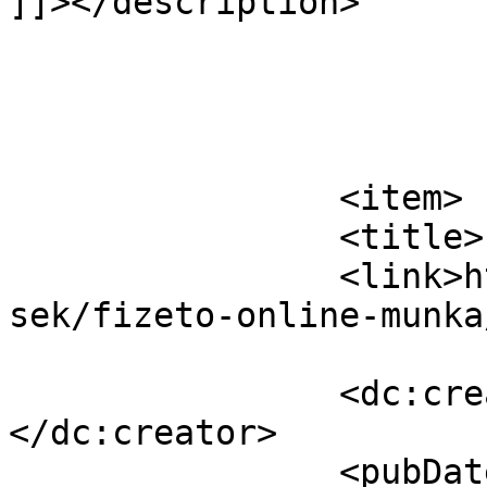
]]></description>

			</item>
		<item>

		<title>Fizető online munka</title>

		<link>https://nagyuzlet.hu/hirdete
sek/fizeto-online-munka
		<dc:creator><![CDATA[gmisi78]]>
</dc:creator>

		<pubDate>Thu, 21 Feb 2019 11:28:37 