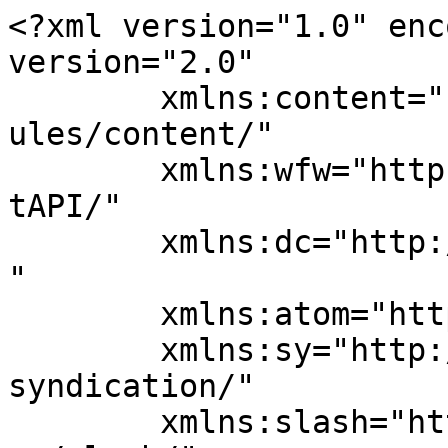
<?xml version="1.0" enc
version="2.0"

	xmlns:content="http://purl.org/rss/1.0/mod
ules/content/"

	xmlns:wfw="http://wellformedweb.org/Commen
tAPI/"

	xmlns:dc="http://purl.org/dc/elements/1.1/
"

	xmlns:atom="http://www.w3.org/2005/Atom"

	xmlns:sy="http://purl.org/rss/1.0/modules/
syndication/"

	xmlns:slash="http://purl.org/rss/1.0/modul