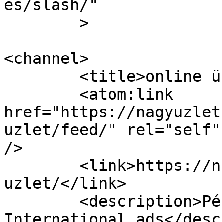
es/slash/"

	>

<channel>

	<title>online üzlet | A Nagy Üzlet</title>

	<atom:link 
href="https://nagyuzlet
uzlet/feed/" rel="self"
/>

	<link>https://nagyuzlet.hu/cimke/online-
uzlet/</link>

	<description>Pénzkereső ötletek és 
International ads</desc