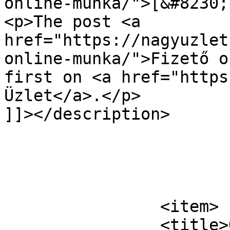
online-munka/">[&#8230;
<p>The post <a 
href="https://nagyuzlet
online-munka/">Fizető o
first on <a href="https
Üzlet</a>.</p>

]]></description>

			</item>
		<item>

		<title>Online üzlet anyaság 