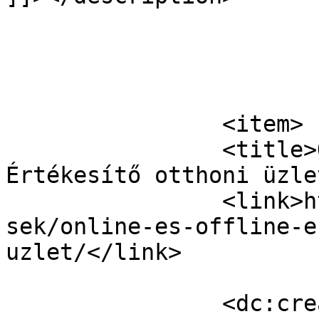
			</item>
		<item>

		<title>Online és Offline 
Értékesítő otthoni üzle
		<link>https://nagyuzlet.hu/hirdete
sek/online-es-offline-e
uzlet/</link>

		<dc:creator><![CDATA[Leila15]]>