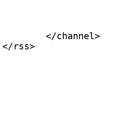
			</item>
	</channel>
