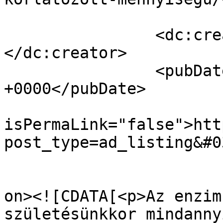
		<dc:creator><![CDATA[liana]]>
</dc:creator>

		<pubDate>Tue, 02 Nov 2021 14:10:54 
+0000</pubDate>

				<gu
isPermaLink="false">htt
post_type=ad_listing&#0
					<de
on><![CDATA[<p>Az enzim
születésünkkor mindanny