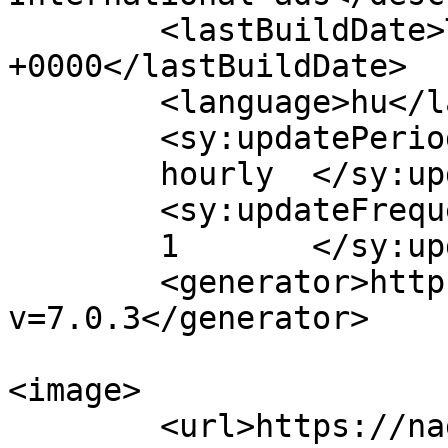
	<lastBuildDate>Tue, 01 Feb 2022 07:16:24 
+0000</lastBuildDate>

	<language>hu</language>

	<sy:updatePeriod>

	hourly	</sy:updatePeriod>

	<sy:updateFrequency>

	1	</sy:updateFrequency>

	<generator>https://wordpress.org/?
v=7.0.3</generator>

<image>

	<url>https://nagyuzlet.hu/wp-