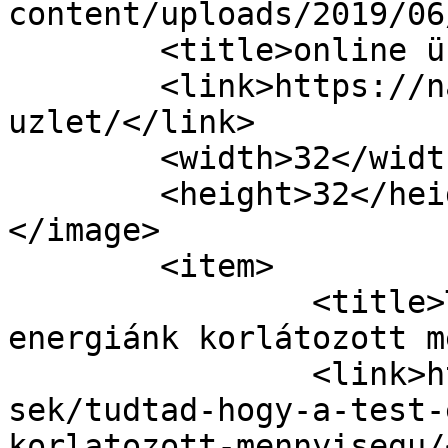
content/uploads/2019/06
	<title>online üzlet | A Nagy Üzlet</title>

	<link>https://nagyuzlet.hu/cimke/online-
uzlet/</link>

	<width>32</width>

	<height>32</height>

</image> 

	<item>

		<title>Tudtad, hogy a test-enzim 
energiánk korlátozott m
		<link>https://nagyuzlet.hu/hirdete
sek/tudtad-hogy-a-test-
korlatozott-mennyisegu/