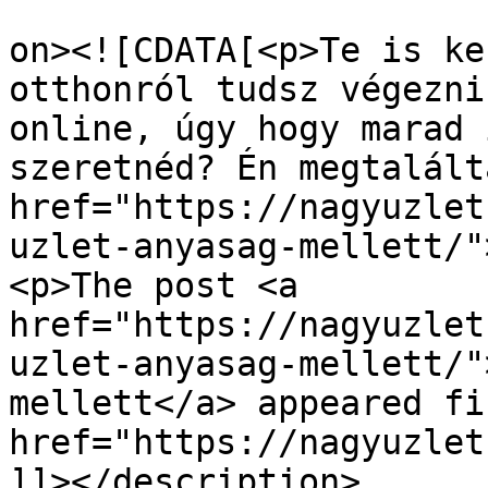
					<de
on><![CDATA[<p>Te is ke
otthonról tudsz végezni
online, úgy hogy marad 
szeretnéd? Én megtalált
href="https://nagyuzlet
uzlet-anyasag-mellett/"
<p>The post <a 
href="https://nagyuzlet
uzlet-anyasag-mellett/"
mellett</a> appeared fi
href="https://nagyuzlet
]]></description>
