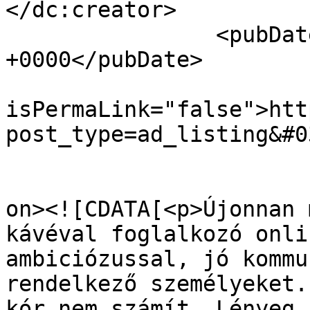
</dc:creator>

		<pubDate>Mon, 14 Mar 2016 16:10:59 
+0000</pubDate>

				<gu
isPermaLink="false">htt
post_type=ad_listing&#0
					<de
on><![CDATA[<p>Újonnan 
kávéval foglalkozó onli
ambiciózussal, jó kommu
rendelkező személyeket.
kór nem számít. Lényeg,