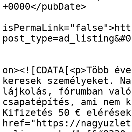
+0000</pubDate>

				<gu
isPermaLink="false">htt
post_type=ad_listing&#0
					<de
on><![CDATA[<p>Több éve
keresek személyeket. Na
lájkolás, fórumban való
csapatépítés, ami nem k
Kifizetés 50 € elérések
href="https://nagyuzlet