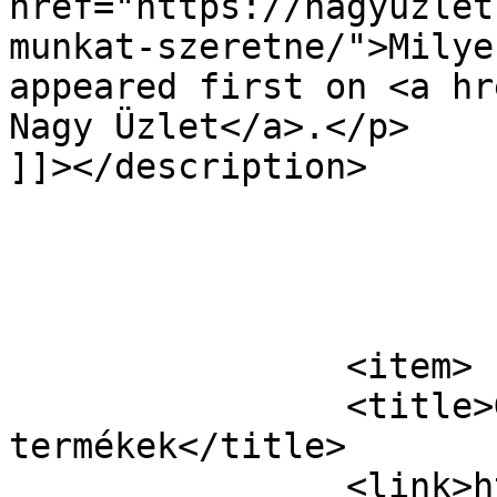
href="https://nagyuzlet
munkat-szeretne/">Milye
appeared first on <a hr
Nagy Üzlet</a>.</p>

]]></description>

			</item>
		<item>

		<title>Gyógynövényes 
termékek</title>

		<link>https://nagyuzlet.hu/hirdete