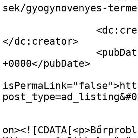
sek/gyogynovenyes-terme
		<dc:creator><![CDATA[Andy25]]>
</dc:creator>

		<pubDate>Thu, 17 Oct 2019 06:57:36 
+0000</pubDate>

				<gu
isPermaLink="false">htt
post_type=ad_listing&#0
					<de
on><![CDATA[<p>Bőrprobl