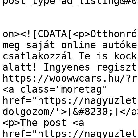
post_type=ad_listing&#0
					<de
on><![CDATA[<p>Otthonró
meg saját online autóke
csatlakozzál Te is kock
alatt! Ingyenes regiszt
https://woowwcars.hu/?r
<a class="moretag" 
href="https://nagyuzlet
dolgozom/">[&#8230;]</a
<p>The post <a 
href="https://nagyuzlet