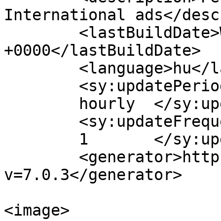
International ads</desc
	<lastBuildDate>Wed, 01 Jun 2022 07:13:01 
+0000</lastBuildDate>

	<language>hu</language>

	<sy:updatePeriod>

	hourly	</sy:updatePeriod>

	<sy:updateFrequency>

	1	</sy:updateFrequency>

	<generator>https://wordpress.org/?
v=7.0.3</generator>

<image>
