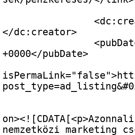
		<dc:creator><![CDATA[cipo]]>
</dc:creator>

		<pubDate>Wed, 02 Mar 2022 13:06:22 
+0000</pubDate>

				<gu
isPermaLink="false">htt
post_type=ad_listing&#0
					<de
on><![CDATA[<p>Azonnali
nemzetközi marketing cs