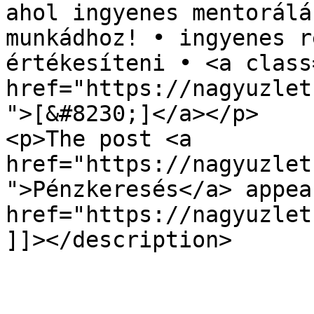
ahol ingyenes mentorálá
munkádhoz! • ingyenes r
értékesíteni • <a class
href="https://nagyuzlet
">[&#8230;]</a></p>

<p>The post <a 
href="https://nagyuzlet
">Pénzkeresés</a> appea
href="https://nagyuzlet
]]></description>
