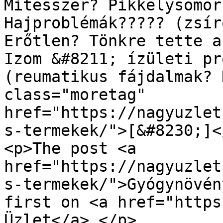
Mitesszer? Pikkelysömör
Hajproblémák????? (zsír
Erőtlen? Tönkre tette a
Izom &#8211; ízületi pr
(reumatikus fájdalmak? 
class="moretag" 
href="https://nagyuzlet
s-termekek/">[&#8230;]<
<p>The post <a 
href="https://nagyuzlet
s-termekek/">Gyógynövén
first on <a href="https
Üzlet</a>.</p>
