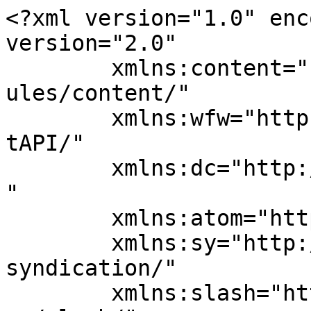
<?xml version="1.0" enc
version="2.0"

	xmlns:content="http://purl.org/rss/1.0/mod
ules/content/"

	xmlns:wfw="http://wellformedweb.org/Commen
tAPI/"

	xmlns:dc="http://purl.org/dc/elements/1.1/
"

	xmlns:atom="http://www.w3.org/2005/Atom"

	xmlns:sy="http://purl.org/rss/1.0/modules/
syndication/"

	xmlns:slash="http://purl.org/rss/1.0/modul