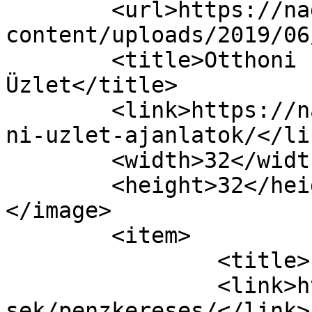
	<url>https://nagyuzlet.hu/wp-
content/uploads/2019/06
	<title>Otthoni üzlet ajánlatok | A Nagy 
Üzlet</title>

	<link>https://nagyuzlet.hu/kategoria/ottho
ni-uzlet-ajanlatok/</lin
	<width>32</width>

	<height>32</height>

</image> 

	<item>

		<title>Pénzkeresés</title>

		<link>https://nagyuzlet.hu/hirdete
sek/penzkereses/</link>
