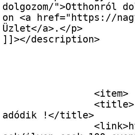
dolgozom/">Otthonról do
on <a href="https://nag
Üzlet</a>.</p>

]]></description>

			</item>
		<item>

		<title>Ilyen csak 100-évente 
adódik !</title>

		<link>https://nagyuzlet.hu/hirdete