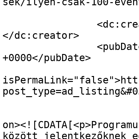
sek/ilyen-csak-100-even
		<dc:creator><![CDATA[ijoco]]>
</dc:creator>

		<pubDate>Sun, 28 Apr 2019 09:55:54 
+0000</pubDate>

				<gu
isPermaLink="false">htt
post_type=ad_listing&#0
					<de
on><![CDATA[<p>Programu
között jelentkezőknek e