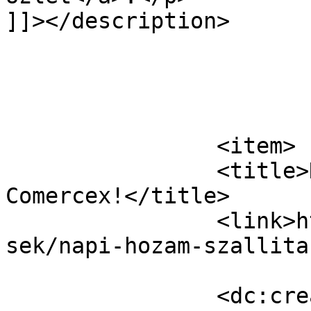
]]></description>

			</item>
		<item>

		<title>Napi hozam? Szállítás? 
Comercex!</title>

		<link>https://nagyuzlet.hu/hirdete
sek/napi-hozam-szallita
		<dc:creator><![CDATA[Amarillya]]>