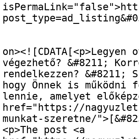
isPermaLink="false">htt
post_type=ad_listing&#0
					<de
on><![CDATA[<p>Legyen o
végezhető? &#8211; Korr
rendelkezzen? &#8211; S
hogy Önnek is működni f
lennie, amelyet előképz
href="https://nagyuzlet
munkat-szeretne/">[&#82
<p>The post <a 