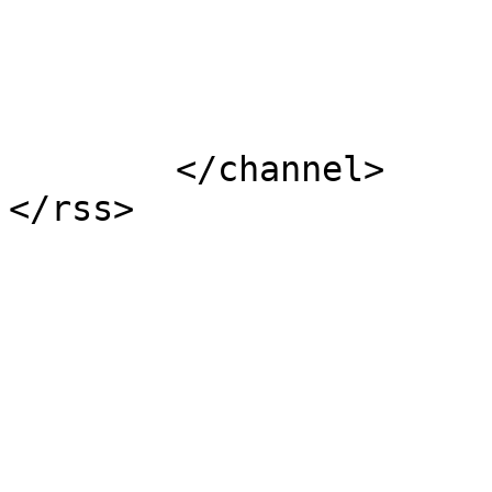
			</item>
	</channel>
