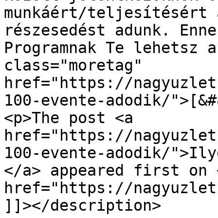
munkáért/teljesítésért 
részesedést adunk. Enne
Programnak Te lehetsz a
class="moretag" 
href="https://nagyuzlet
100-evente-adodik/">[&#
<p>The post <a 
href="https://nagyuzlet
100-evente-adodik/">Ily
</a> appeared first on <
href="https://nagyuzlet
]]></description>
