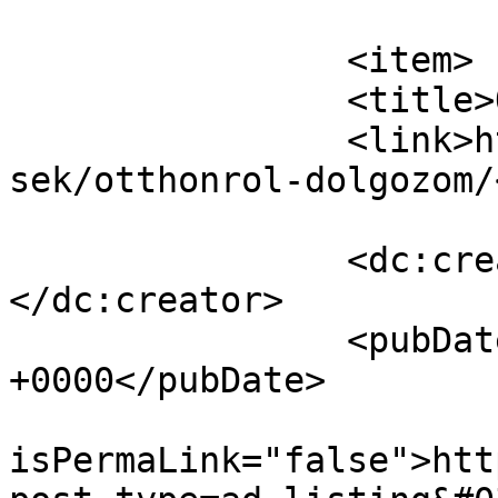
			</item>
		<item>

		<title>Otthonról dolgozom!</title>

		<link>https://nagyuzlet.hu/hirdete
sek/otthonrol-dolgozom/
		<dc:creator><![CDATA[Katalin]]>
</dc:creator>

		<pubDate>Thu, 13 Jun 2019 13:36:43 
+0000</pubDate>

				<gu
isPermaLink="false">htt