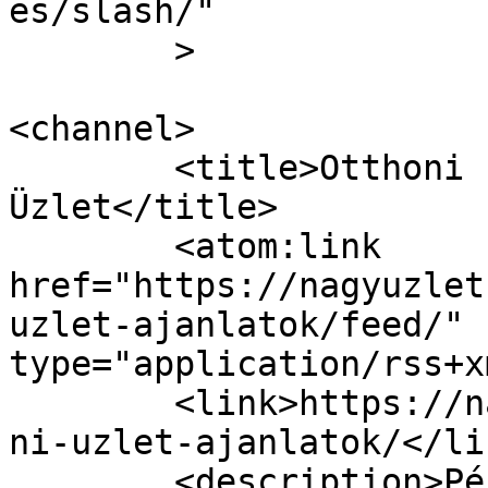
es/slash/"

	>

<channel>

	<title>Otthoni üzlet ajánlatok | A Nagy 
Üzlet</title>

	<atom:link 
href="https://nagyuzlet
uzlet-ajanlatok/feed/" 
type="application/rss+x
	<link>https://nagyuzlet.hu/kategoria/ottho
ni-uzlet-ajanlatok/</lin
	<description>Pénzkereső ötletek és 