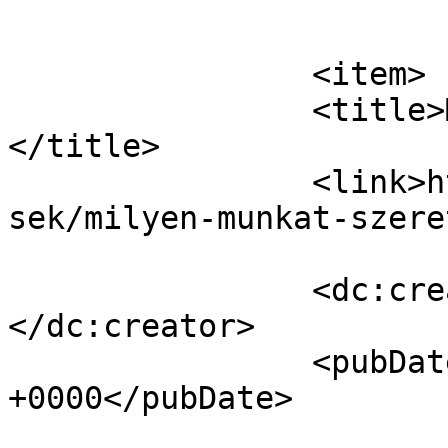
			</item>
		<item>

		<title>Milyen munkát szeretne?
</title>

		<link>https://nagyuzlet.hu/hirdete
sek/milyen-munkat-szere
		<dc:creator><![CDATA[Dpet]]>
</dc:creator>

		<pubDate>Mon, 10 Feb 2020 11:20:07 
+0000</pubDate>

				<gu