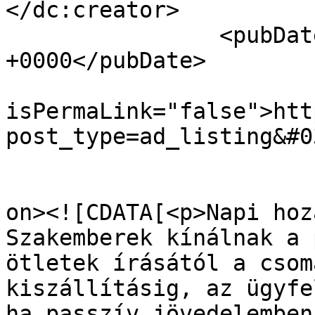
</dc:creator>

		<pubDate>Tue, 16 Jul 2019 07:10:23 
+0000</pubDate>

				<gu
isPermaLink="false">htt
post_type=ad_listing&#0
					<de
on><![CDATA[<p>Napi hoz
Szakemberek kínálnak a 
ötletek írásától a csom
kiszállításig, az ügyfe
ha passzív jövedelemben