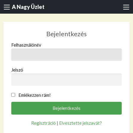
A Nagy Üzlet
Bejelentkezés
Felhasználónév
Jelszó
Emlékezzen rám!
Regisztráció
|
Elvesztette jelszavát?