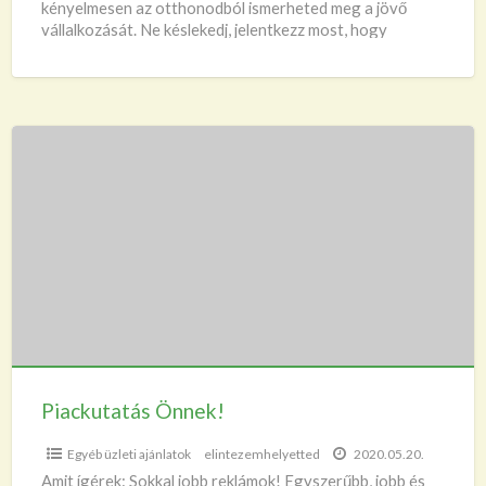
kényelmesen az otthonodból ismerheted meg a jövő
vállalkozását. Ne késlekedj, jelentkezz most, hogy
biztosan ott lehess! Hogy miért érdemes megnézned?
[…]
Piackutatás
Önnek!
Piackutatás Önnek!
Egyéb üzleti ajánlatok
elintezemhelyetted
2020.05.20.
Amit ígérek: Sokkal jobb reklámok! Egyszerűbb, jobb és