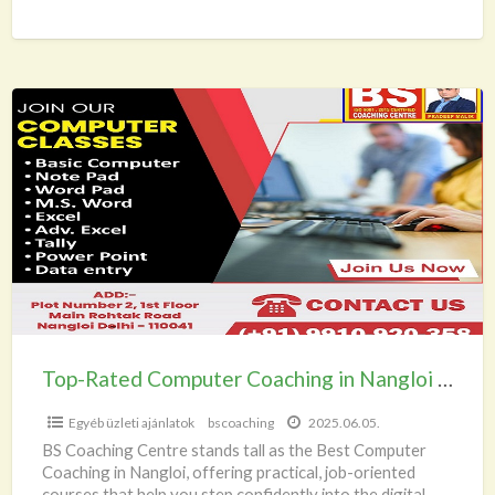
adventure. Begin
[…]
Top-
Rated
Computer
Coaching
in
Nangloi
by
BS
Coaching
Centre
Top-Rated Computer Coaching in Nangloi by BS Coaching Centre
Egyéb üzleti ajánlatok
bscoaching
2025.06.05.
BS Coaching Centre stands tall as the Best Computer
Coaching in Nangloi, offering practical, job-oriented
courses that help you step confidently into the digital