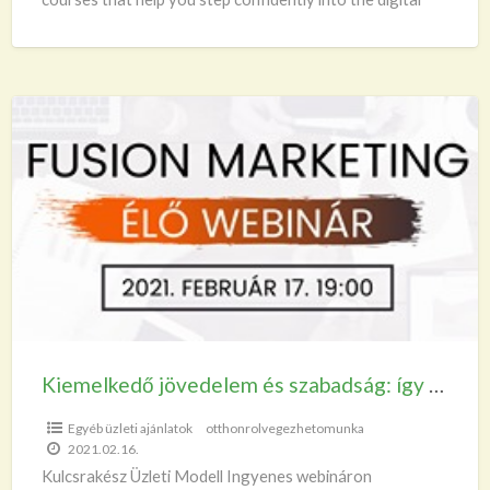
world.
[…]
Kiemelkedő
jövedelem
és
szabadság:
így
lehet
pénztermelő
vállalkozásod
a
saját
Kiemelkedő jövedelem és szabadság: így lehet pénztermelő vállalkozásod a saját feltételeid szerint
feltételeid
Egyéb üzleti ajánlatok
otthonrolvegezhetomunka
szerint
2021.02.16.
Kulcsrakész Üzleti Modell Ingyenes webináron