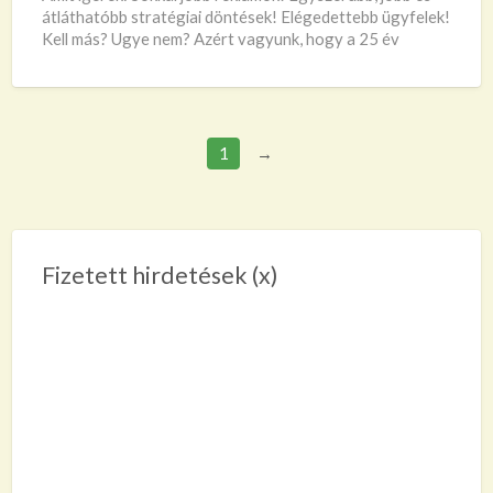
átláthatóbb stratégiai döntések! Elégedettebb ügyfelek!
Kell más? Ugye nem? Azért vagyunk, hogy a 25 év
tapasztalatunkat Önnek
[…]
1
→
Fizetett hirdetések (x)