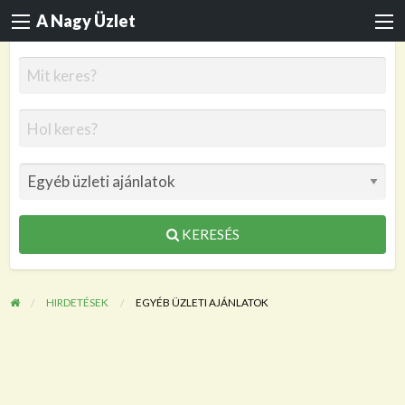
A Nagy Üzlet
KERESÉS
HIRDETÉSEK
EGYÉB ÜZLETI AJÁNLATOK