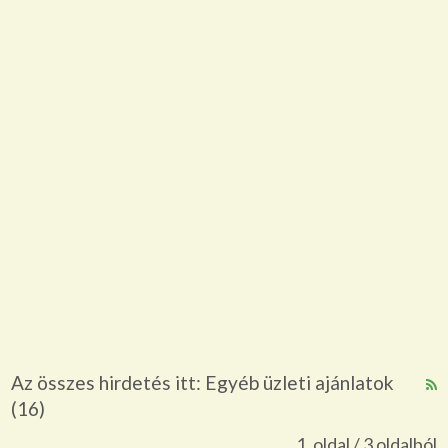
Az összes hirdetés itt: Egyéb üzleti ajánlatok
R
(16)
F
f
1. oldal / 3 oldalból