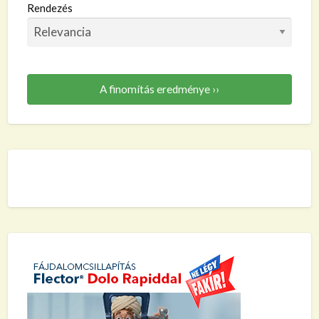
Rendezés
A finomítás eredménye ››