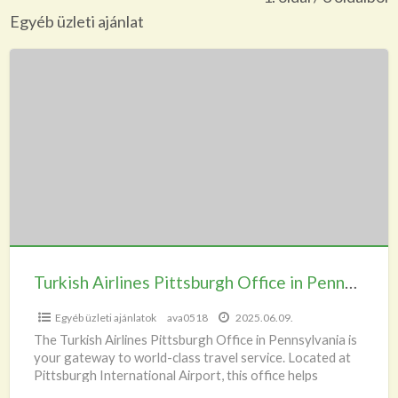
a
Egyéb üzleti ajánlat
t
Turkish
E
Airlines
ü
Pittsburgh
a
Office
in
Pennsylvania
+1-
888-
839-
0502
Turkish Airlines Pittsburgh Office in Pennsylvania +1-888-839-0502
Egyéb üzleti ajánlatok
ava0518
2025.06.09.
The Turkish Airlines Pittsburgh Office in Pennsylvania is
your gateway to world-class travel service. Located at
Pittsburgh International Airport, this office helps
passengers manage flight
[…]