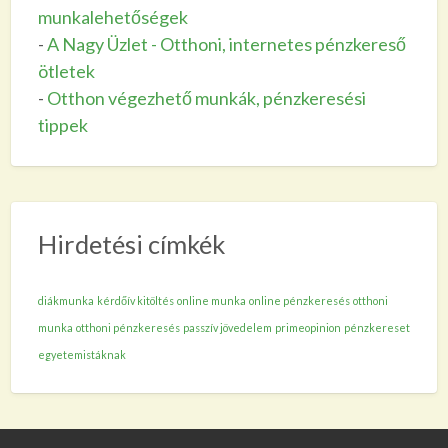
munkalehetőségek
-
A Nagy Üzlet - Otthoni, internetes pénzkereső
ötletek
-
Otthon végezhető munkák, pénzkeresési
tippek
Hirdetési címkék
diákmunka
kérdőív kitöltés
online munka
online pénzkeresés
otthoni
munka
otthoni pénzkeresés
passzív jövedelem
primeopinion
pénzkereset
egyetemistáknak