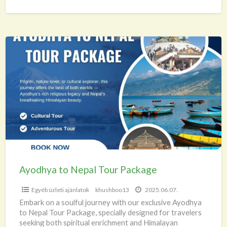
academic professionals, the platform
[…]
Ayodhya
to
Nepal
Tour
Package
Ayodhya to Nepal Tour Package
Egyéb üzleti ajánlatok
khushboo13
2025.06.07.
Embark on a soulful journey with our exclusive Ayodhya
to Nepal Tour Package, specially designed for travelers
seeking both spiritual enrichment and Himalayan