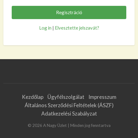
Log in
|
Elvesztette jelszavát?
Kezdőlap
Ügyfélszolgálat
Impresszum
Általános Szerződési Feltételek (ÁSZF)
Adatkezelési Szabályzat
©
2026
A Nagy Üzlet
| Minden jog fenntartva