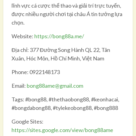
lĩnh vực cá cược thể thao và giải trí trực tuyến,
được nhiều người chơi tại châu Á tin tưởng lựa
chọn.
Website:
https://bong88a.me/
Địa chỉ: 377 Đường Song Hành QL 22, Tân
Xuân, Hóc Môn, Hồ Chí Minh, Việt Nam
Phone: 0922148173
Email:
bong88ame@gmail.com
Tags: #bong88, #thethaobong88, #keonhacai,
#bongdabong88, #tylekeobong88, #bong888
Google Sites:
https://sites.google.com/view/bong88ame