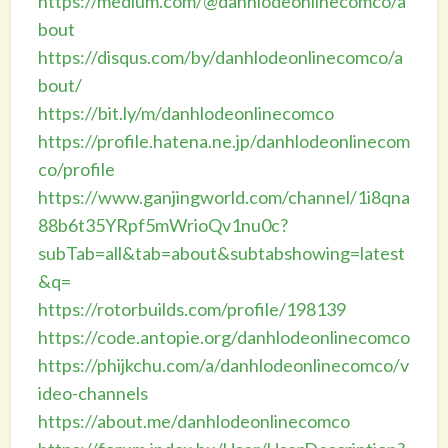
https://medium.com/@danhlodeonlinecomco/a
bout
https://disqus.com/by/danhlodeonlinecomco/a
bout/
https://bit.ly/m/danhlodeonlinecomco
https://profile.hatena.ne.jp/danhlodeonlinecom
co/profile
https://www.ganjingworld.com/channel/1i8qna
88b6t35YRpf5mWrioQv1nu0c?
subTab=all&tab=about&subtabshowing=latest
&q=
https://rotorbuilds.com/profile/198139
https://code.antopie.org/danhlodeonlinecomco
https://phijkchu.com/a/danhlodeonlinecomco/v
ideo-channels
https://about.me/danhlodeonlinecomco