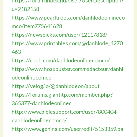
https://forum.index.hu/User/UserDescription?
u=2182158
https://www.pearltrees.com/danhlodeonlineco
mco/item775641628
https://newspicks.com/user/12117818/
https://www.printables.com/@danhlode_4270
463
https://coub.com/danhlodeonlinecomco/
https://www.hoaxbuster.com/redacteur/danhl
odeonlinecomco
https://velog.io/@danhlodeon/about
https://forums.giantitp.com/member.php?
365377-danhlodeonlinec
http://www.biblesupport.com/user/800404-
danhlodeonlinecomco/
http://www.genina.com/user/edit/5153359.pa