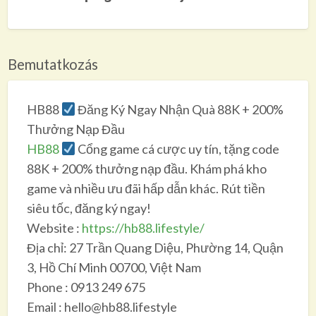
Bemutatkozás
HB88
Đăng Ký Ngay Nhận Quà 88K + 200%
Thưởng Nạp Đầu
HB88
Cổng game cá cược uy tín, tặng code
88K + 200% thưởng nạp đầu. Khám phá kho
game và nhiều ưu đãi hấp dẫn khác. Rút tiền
siêu tốc, đăng ký ngay!
Website :
https://hb88.lifestyle/
Địa chỉ: 27 Trần Quang Diệu, Phường 14, Quận
3, Hồ Chí Minh 00700, Việt Nam
Phone : 0913 249 675
Email : hello@hb88.lifestyle