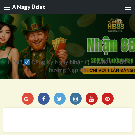
A Nagy Üzlet
HB88
Đăng Ký Ngay Nhận Quà 88K + 200%
Thưởng Nạp Đầu