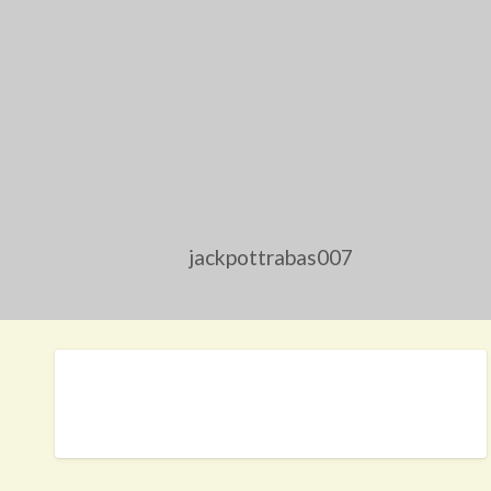
jackpottrabas007