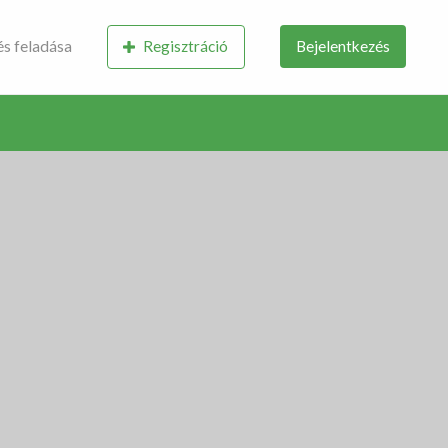
s feladása
Regisztráció
Bejelentkezés