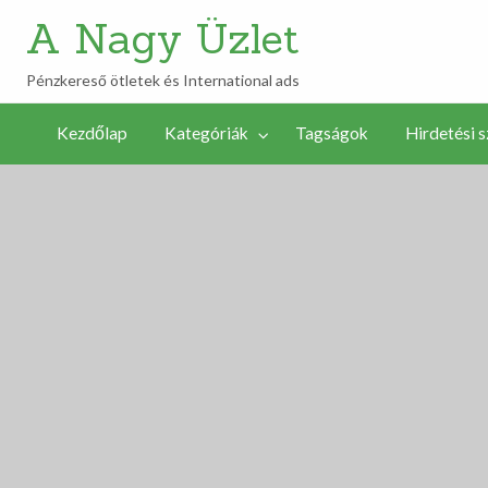
A Nagy Üzlet
Pénzkereső ötletek és International ads
Új
Hirdetési
Tagságok
Vezérlőpult
hirdetés
Kezdőlap
Kategóriák
Tagságok
Hirdetési s
szabályzat
feladása