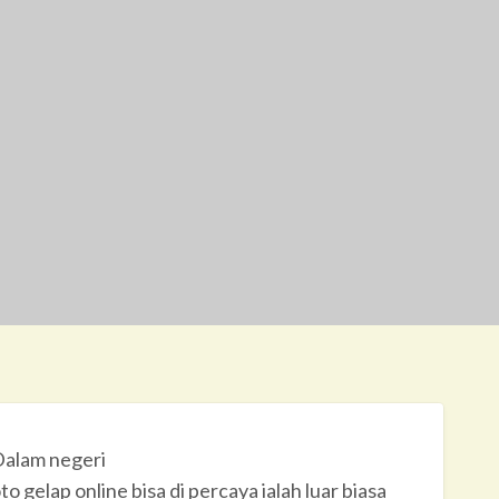
Dalam negeri
elap online bisa di percaya ialah luar biasa