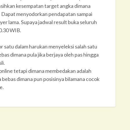
gasihkan kesempatan target angka dimana
ri. Dapat menyodorkan pendapatan sampai
yer lama. Supaya jadwal result buka seluruh
20.30 WIB.
r satu dalam harukan menyeleksi salah satu
ebas dimana pula jika berjaya oleh pas hingga
li.
 online tetapi dimana membedakan adalah
a bebas dimana pun posisinya bilamana cocok
e.