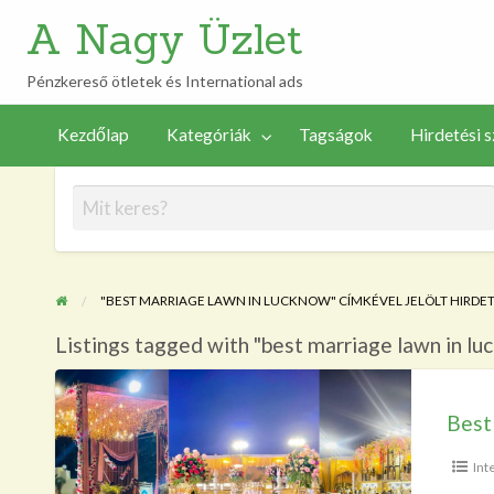
A Nagy Üzlet
Pénzkereső ötletek és International ads
Új
Hirdetési
Tagságok
Vezérlőpult
hirdetés
Kezdőlap
Kategóriák
Tagságok
Hirdetési s
szabályzat
feladása
"BEST MARRIAGE LAWN IN LUCKNOW" CÍMKÉVEL JELÖLT HIRDE
Listings tagged with "best marriage lawn in lu
Best
Marriage
Best
Lawn
Int
in