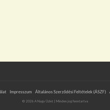
álat
Impresszum
Általános Szerződési Feltételek (ÁSZF)
©
2026
A Nagy Üzlet
| Minden jog fenntartva