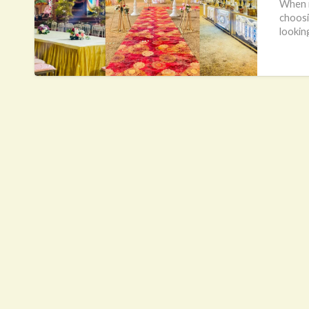
Lucknow
When i
choosi
lookin