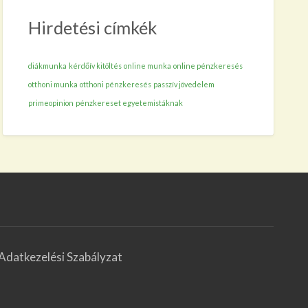
Hirdetési címkék
diákmunka
kérdőív kitöltés
online munka
online pénzkeresés
otthoni munka
otthoni pénzkeresés
passzív jövedelem
primeopinion
pénzkereset egyetemistáknak
Adatkezelési Szabályzat