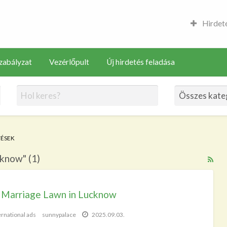
Hirdeté
zabályzat
Vezérlőpult
Új hirdetés feladása
TÉSEK
cknow" (1)
RS
Fe
for
 Marriage Lawn in Lucknow
ad
tag
ernational ads
sunnypalace
2025.09.03.
bes