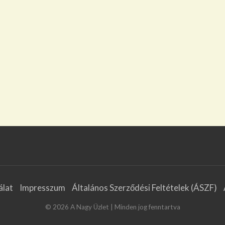
álat
Impresszum
Általános Szerződési Feltételek (ÁSZF)
©
2026
A Nagy Üzlet
| Minden jog fenntartva