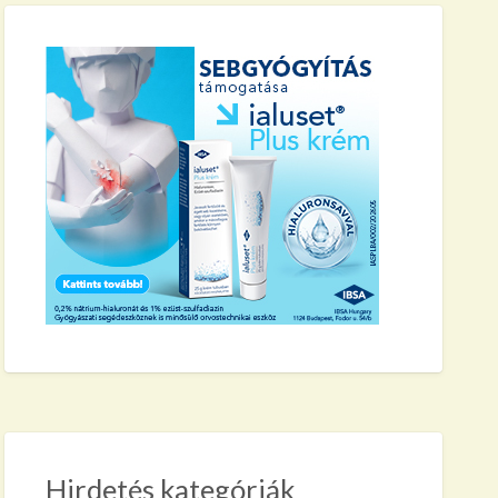
pto
Hirdetés kategóriák