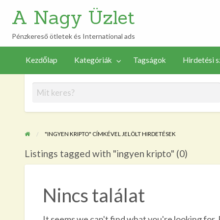
A Nagy Üzlet
Pénzkereső ötletek és International ads
Új
Hirdetési
Tagságok
Vezérlőpult
hirdetés
Kezdőlap
Kategóriák
Tagságok
Hirdetési s
szabályzat
feladása
"INGYEN KRIPTO" CÍMKÉVEL JELÖLT HIRDETÉSEK
Listings tagged with "ingyen kripto" (0)
Nincs találat
It seems we can't find what you're looking for.