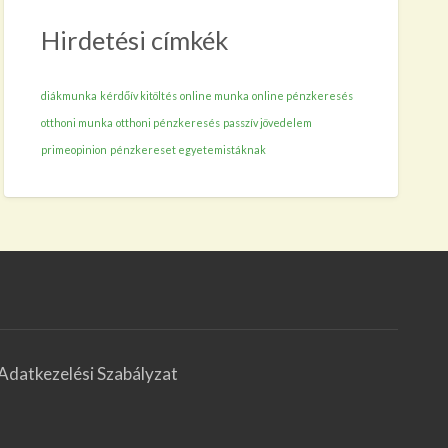
Hirdetési címkék
diákmunka
kérdőív kitöltés
online munka
online pénzkeresés
otthoni munka
otthoni pénzkeresés
passzív jövedelem
primeopinion
pénzkereset egyetemistáknak
Adatkezelési Szabályzat