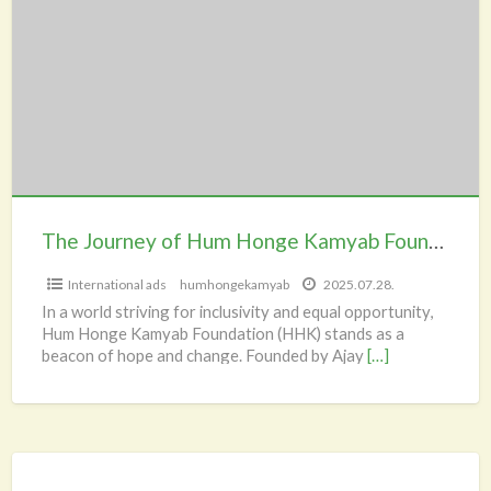
a
of
t
Hum
n
Honge
Kamyab
Foundation
The Journey of Hum Honge Kamyab Foundation
International ads
humhongekamyab
2025.07.28.
In a world striving for inclusivity and equal opportunity,
Hum Honge Kamyab Foundation (HHK) stands as a
beacon of hope and change. Founded by Ajay
[…]