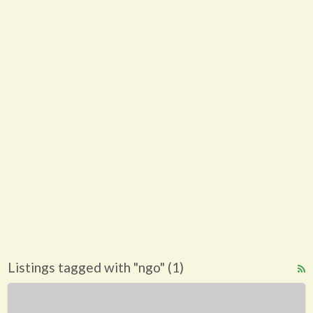
Listings tagged with "ngo" (1)
R
F
The
f
Journey