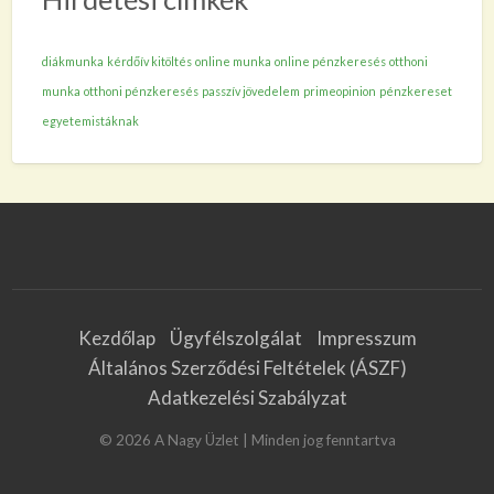
diákmunka
kérdőív kitöltés
online munka
online pénzkeresés
otthoni
munka
otthoni pénzkeresés
passzív jövedelem
primeopinion
pénzkereset
egyetemistáknak
Kezdőlap
Ügyfélszolgálat
Impresszum
Általános Szerződési Feltételek (ÁSZF)
Adatkezelési Szabályzat
©
2026
A Nagy Üzlet
| Minden jog fenntartva