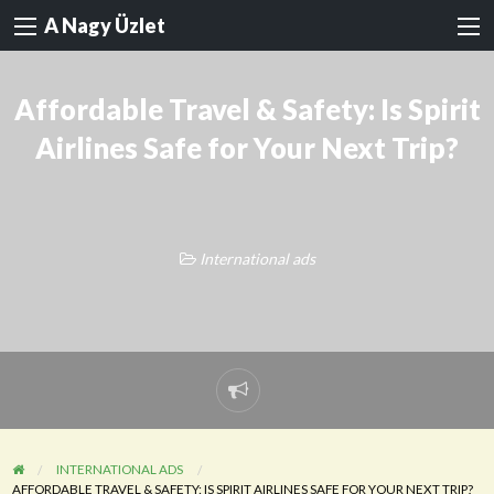
A Nagy Üzlet
Affordable Travel & Safety: Is Spirit
Airlines Safe for Your Next Trip?
International ads
Probléma
jelentése
INTERNATIONAL ADS
AFFORDABLE TRAVEL & SAFETY: IS SPIRIT AIRLINES SAFE FOR YOUR NEXT TRIP?