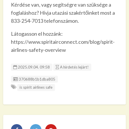
Kérdése van, vagy segítségre van szüksége a
foglaláshoz? Hívja utazási szakértőinket most a
833-254-7013 telefonszámon.
Látogasson el hozzánk:
https://www.spiritairconnect.com/blog/spirit-
airlines-safety-overview
2025.09.04. 09:58
A hirdetés lejárt!
Listing ID
370688b1b1dba805
is spirit airlines safe