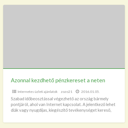
Azonnal
kezdhető
pénzkereset
a
neten
Azonnal kezdhető pénzkereset a neten
Internetes üzleti ajánlatok
zozo21
2016.01.05.
Szabad időbeosztással végezhető az ország bármely
pontjáról, ahol van Internet kapcsolat. A jelentkező lehet
diák vagy nyugdíjas, kiegészítő tevékenységet kereső,
vagy kismama egyaránt. Érdeklődni írásban
[…]