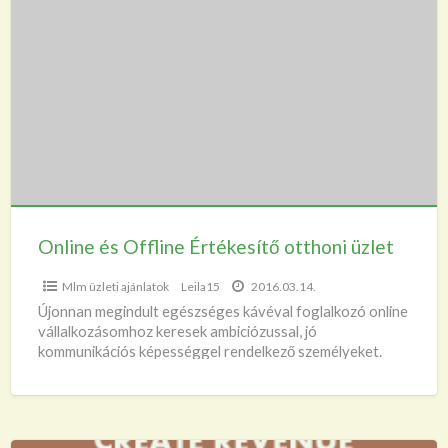
és
Offline
Értékesítő
otthoni
üzlet
Online és Offline Értékesítő otthoni üzlet
Mlm üzleti ajánlatok
Leila15
2016.03.14.
Újonnan megindult egészséges kávéval foglalkozó online
vállalkozásomhoz keresek ambiciózussal, jó
kommunikációs képességgel rendelkező személyeket.
Lehetsz fiatal vagy idős a kór nem számít. Lényeg, hogy
légy
[…]