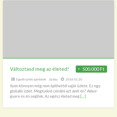
Változtasd
meg
az
életed!
Változtasd meg az életed!
500.000 Ft
Egyéb üzleti ajánlatok
Szalay
2016.01.20.
Ilyen könnyen még nem épithettél saját üzlete. Ez egy
globális üzlet. Megtudod csinálni azt amit én? Akkor
gyere és én segitek. Az egész életed meg
[…]