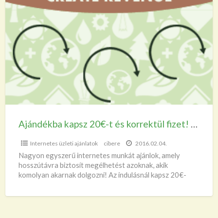
Ajándékba
kapsz
20€-
t
és
korrektül
fizet!
Ne
hagyd
ki!
Ajándékba kapsz 20€-t és korrektül fizet! Ne hagyd ki!
Internetes üzleti ajánlatok
cibere
2016.02.04.
Nagyon egyszerű internetes munkát ajánlok, amely
hosszútávra biztosít megélhetést azoknak, akik
komolyan akarnak dolgozni! Az indulásnál kapsz 20€-
t,amivel a munkát el tud kezdeni. Rendesen, korrektül
[…]