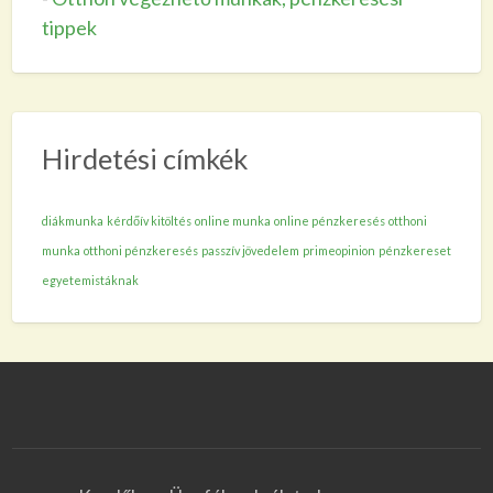
tippek
Hirdetési címkék
diákmunka
kérdőív kitöltés
online munka
online pénzkeresés
otthoni
munka
otthoni pénzkeresés
passzív jövedelem
primeopinion
pénzkereset
egyetemistáknak