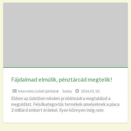
Fájdalmad
elmúlik,
pénztárcád
megtelik!
Fájdalmad elmúlik, pénztárcád megtelik!
Internetes üzleti ajánlatok
Szalay
2016.01.10.
Ebben az üzletben minden problémádra megtalálod a
megoldást. Felsőkategoriás termékek amelyeknek a piaca
2 milliárd embert érdekel. Ilyen könnyen még nem
változtathattad meg az életed