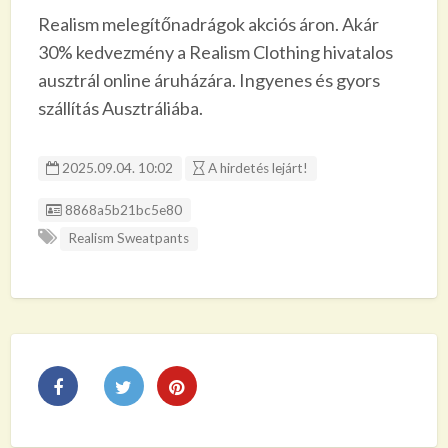
Realism melegítőnadrágok akciós áron. Akár
30% kedvezmény a Realism Clothing hivatalos
ausztrál online áruházára. Ingyenes és gyors
szállítás Ausztráliába.
2025.09.04. 10:02
A hirdetés lejárt!
Listing ID
8868a5b21bc5e80
Realism Sweatpants