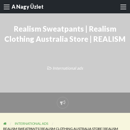
A Nagy Üzlet
Realism Sweatpants | Realism
Clothing Australia Store | REALISM
International ads
Probléma
jelentése
INTERNATIONAL ADS
REALISM SWEATPANTS | REALISM CLOTHING AUSTRALIA STORE | REALISM