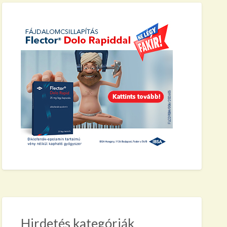
ject
Hirdetés kategóriák