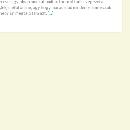
keresel egy olyan munkát amit otthonról tudsz végezni a
pro
(ek) mellől online, úgy hogy marad időd mindenre amire csak
néd? Én megtaláltam azt,
[…]