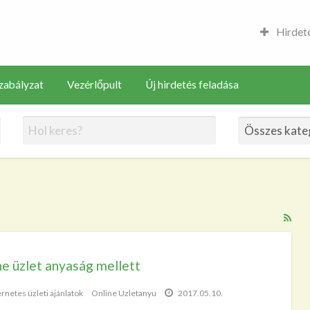
Hirdeté
zabályzat
Vezérlőpult
Új hirdetés feladása
RS
Fe
for
ne üzlet anyaság mellett
ad
tag
ernetes üzleti ajánlatok
Online Uzletanyu
2017.05.10.
su