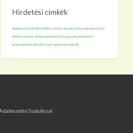
Hirdetési címkék
diákmunka
kérdőív kitöltés
online munka
online pénzkeresés
otthoni munka
otthoni pénzkeresés
passzív jövedelem
primeopinion
pénzkereset egyetemistáknak
Adatkezelési Szabályzat