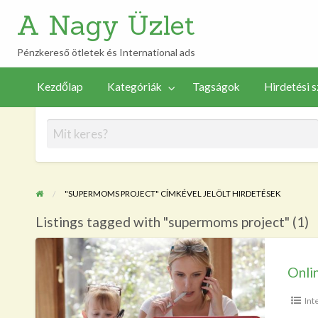
A Nagy Üzlet
Pénzkereső ötletek és International ads
Új
Hirdetési
Tagságok
Vezérlőpult
hirdetés
Kezdőlap
Kategóriák
Tagságok
Hirdetési s
szabályzat
feladása
"SUPERMOMS PROJECT" CÍMKÉVEL JELÖLT HIRDETÉSEK
Listings tagged with "supermoms project" (1)
Online
üzlet
Onli
anyaság
Int
mellett