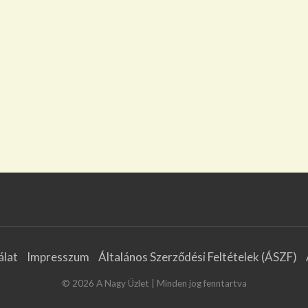
álat
Impresszum
Általános Szerződési Feltételek (ÁSZF)
©
2026
A Nagy Üzlet
| Minden jog fenntartva