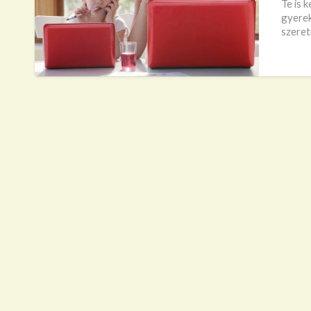
Te is 
gyerek
szeret