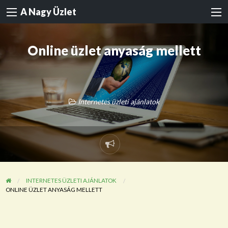
A Nagy Üzlet
Online üzlet anyaság mellett
Internetes üzleti ajánlatok
Probléma
jelentése
INTERNETES ÜZLETI AJÁNLATOK
ONLINE ÜZLET ANYASÁG MELLETT