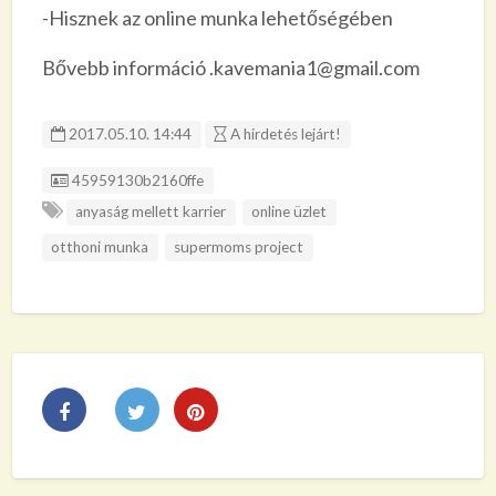
-Hisznek az online munka lehetőségében
Bővebb információ .kavemania1@gmail.com
2017.05.10. 14:44
A hirdetés lejárt!
Listing ID
45959130b2160ffe
anyaság mellett karrier
online üzlet
otthoni munka
supermoms project