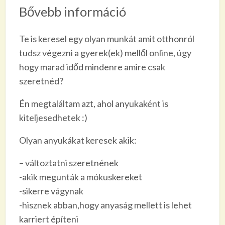
Bővebb információ
Te is keresel egy olyan munkát amit otthonról
tudsz végezni a gyerek(ek) mellől online, úgy
hogy marad időd mindenre amire csak
szeretnéd?
Én megtaláltam azt, ahol anyukaként is
kiteljesedhetek :)
Olyan anyukákat keresek akik:
– változtatni szeretnének
-akik megunták a mókuskereket
-sikerre vágynak
-hisznek abban,hogy anyaság mellett is lehet
karriert építeni